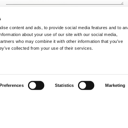
Presa visione dell'
Informativa (sul codice della privacy)
del
regolamento (UE)
s
2016/679 del 27 aprile 2016
ACCONSENTO al trattamento dei dati personali.
ise content and ads, to provide social media features and to an
information about your use of our site with our social media,
Invia
partners who may combine it with other information that you’ve
ey’ve collected from your use of their services.
Preferences
Statistics
Marketing
Copyright 2024 by Righetti Arredi & Servizi s.a.s
Privacy
Cookies
Credit