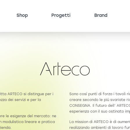
Shop
Progetti
Brand
itta ARTECO si distingue per i
Sono così punti di forza i tavoli r
zza dei servizi e per la
creare secondo le più svariate r
CONSEGNA. Il futuro dell’ ARTECO s
esperienza con il suo ostinato i
ere le esigenze del mercato: ne
n modulistica lineare e pratica
La mission di ARTECO è di aumenta
zienda.
realizzando ambienti di lavoro fun