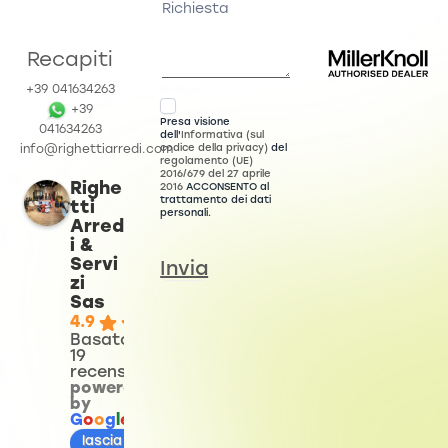
Recapiti
+39 041634263
+39
Presa visione
041634263
dell'
Informativa (sul
codice della privacy)
del
info@righettiarredi.com
regolamento (UE)
2016/679 del 27 aprile
Righe
2016
ACCONSENTO al
trattamento dei dati
tti
personali.
Arred
i &
Servi
Invia
zi
Sas
4.9
Basato su
19
recensioni
powered
by
G
o
o
g
l
e
lascia una recensione su