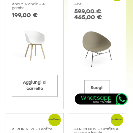
About A chair – 4
Adell
gambe
599,00
€
199,00
€
465,00
€
Aggiungi al
Scegli
carrello
Whatsapp
click to chat
In offerta!
In offerta!
AERON NEW – Grafite
AERON NEW – Grafite &