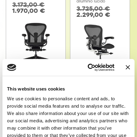
alluminio lucido
3.172,00
€
3.725,00
€
1.970,00
€
2.299,00
€
Aggiungi al
Aggiungi al
This website uses cookies
carrello
carrello
We use cookies to personalise content and ads, to
provide social media features and to analyse our traffic.
We also share information about your use of our site with
our social media, advertising and analytics partners who
In offerta!
In offerta!
may combine it with other information that you’ve
provided to them or that they’ve collected from your use
AERON NEW – Carbon
AERON NEW – Carbon &