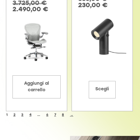
3.725,00
€
230,00
€
2.490,00
€
Aggiungi al
Scegli
carrello
1
2
3
4
…
6
7
8
→