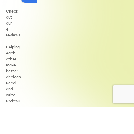
Check
out
our
4
reviews
Helping
each
other
make
better
choices
Read
and
write
reviews
Trustpilot
Copyright 2024 by Righetti Arredi & Servizi s.a.s
Privacy
Cookies