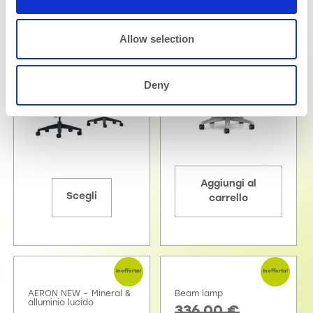
3.180,00
€
3.494,00
€
1.970,00
€
2.270,00
€
Allow selection
Deny
Aggiungi al
Scegli
carrello
In offerta!
In offerta!
AERON NEW – Mineral &
Beam lamp
alluminio lucido
336,00
€