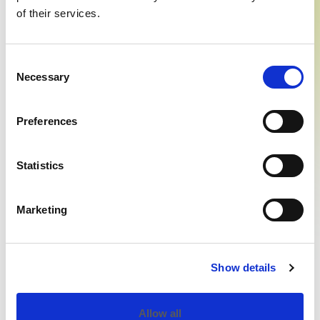
alluminio lucido
of their services.
2.896,00
€
3.441,00
€
1.950,00
€
2.320,00
€
Consent
Necessary
Selection
Preferences
Statistics
Scegli
Scegli
Marketing
Show details
In offerta!
In offerta!
AERON NEW – Jasper &
AERON NEW – Mineral
Allow all
Nightfall