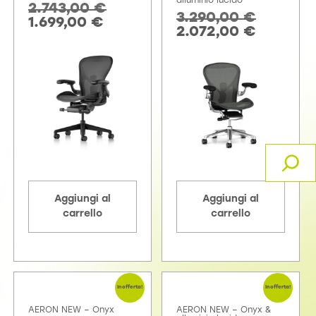
alluminio lucido
2.743,00
€
3.290,00
€
1.699,00
€
2.072,00
€
Aggiungi al
Aggiungi al
carrello
carrello
In offerta!
In offerta!
AERON NEW – Onyx
AERON NEW – Onyx &