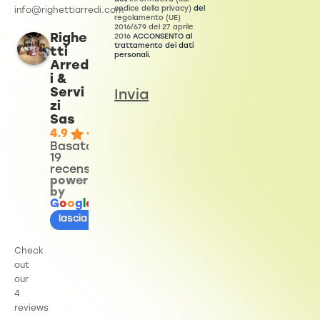
codice della privacy)
del
info@righettiarredi.com
regolamento (UE)
2016/679 del 27 aprile
Righe
2016
ACCONSENTO al
trattamento dei dati
tti
personali.
Arred
i &
Servi
Invia
zi
Sas
4.9
Basato su
19
recensioni
powered
by
G
o
o
g
l
e
lascia una recensione su
Check
out
our
4
reviews