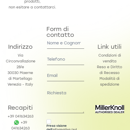
prodotti,
non esitare a contattarci.
Form di
contatto
Contact
Us
Indirizzo
Link utili
Via
Condizioni di
Circonvallazione
vendita
28/e
Reso e Diritto
30030 Maerne
di Recesso
di Martellago
Modalità di
Venezia - Italy
spedizione
Recapiti
+39 041634263
+39
Presa visione
041634263
dell'
Informativa (sul