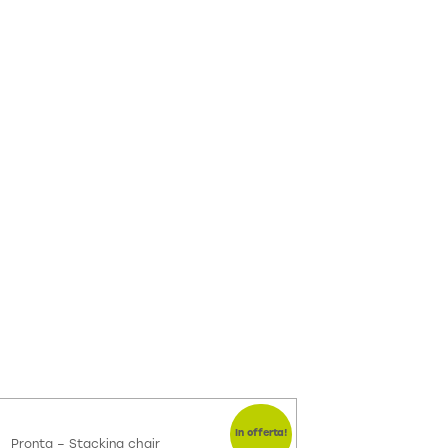
In offerta!
Pronta – Stacking chair
Nerd