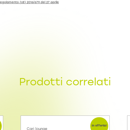
regolamento (UE) 2016/679 del 27 aprile
Prodotti correlati
!
In offerta!
Cari lounge