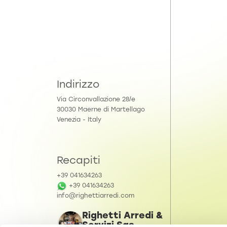
Indirizzo
Via Circonvallazione 28/e
30030 Maerne di Martellago
Venezia - Italy
Recapiti
+39 041634263
+39 041634263
info@righettiarredi.com
Righetti Arredi &
Servizi Sas