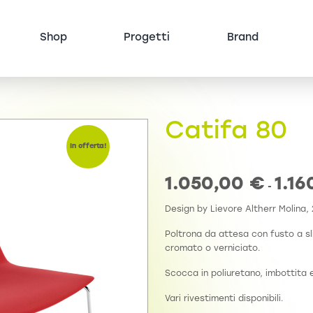
Shop
Progetti
Brand
Catifa 80
In offerta!
1.050,00
€
1.1
-
Design by Lievore Altherr Molina,
Poltrona da attesa con fusto a sli
cromato o verniciato.
Scocca in poliuretano, imbottita e
Vari rivestimenti disponibili.