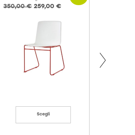
350,00
€
259,00
€
484,0
Scegli