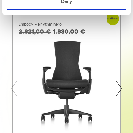
Deny
In offerta!
Embody – Rhythm nero
2.821,00
€
1.830,00
€