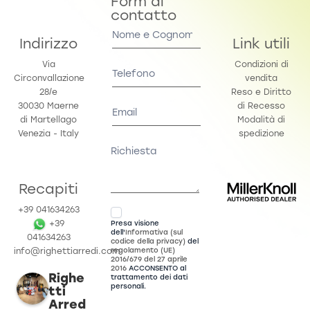
Form di
contatto
Contact
Us
Indirizzo
Link utili
Via
Condizioni di
Circonvallazione
vendita
28/e
Reso e Diritto
30030 Maerne
di Recesso
di Martellago
Modalità di
Venezia - Italy
spedizione
Recapiti
+39 041634263
Presa visione
+39
dell'
Informativa (sul
041634263
codice della privacy)
del
regolamento (UE)
info@righettiarredi.com
2016/679 del 27 aprile
2016
ACCONSENTO al
Righe
trattamento dei dati
personali.
tti
Arred