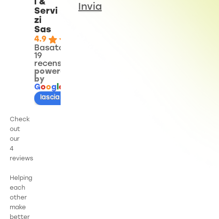
i &
Invia
Servi
zi
Sas
4.9
Basato su
19
recensioni
powered
by
G
o
o
g
l
e
lascia una recensione su
Check
out
our
4
reviews
Helping
each
other
make
better