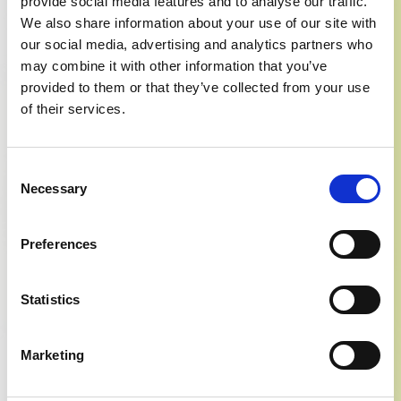
provide social media features and to analyse our traffic.
We also share information about your use of our site with
our social media, advertising and analytics partners who
may combine it with other information that you’ve
Presa visione dell'
Informativa (sul codice della privacy)
del
regolamento
provided to them or that they’ve collected from your use
(UE) 2016/679 del 27 aprile 2016
ACCONSENTO al trattamento dei dati
personali.
of their services.
Invia
Consent
Necessary
Selection
Preferences
Statistics
Prodotti correlati
Marketing