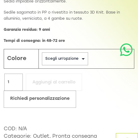
Sedia impilabile orizzontalmente.
Sedile sagomato in PP o rivestito in tessuto 3D Knit. Base in
alluminio, verniciata, a 4 gambe su ruote.
Garanzia residua: 9 anni
Tempi di consegna: in 48-72 ore
Colore
Aggiungi al carrello
Richiedi personalizzazione
COD:
N/A
Categorie:
Outlet
,
Pronta consegna