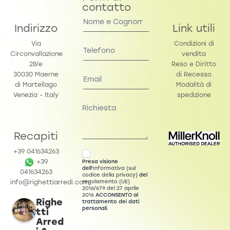
contatto
Contact
Us
Indirizzo
Link utili
Via
Condizioni di
Circonvallazione
vendita
28/e
Reso e Diritto
30030 Maerne
di Recesso
di Martellago
Modalità di
Venezia - Italy
spedizione
Recapiti
+39 041634263
Presa visione
+39
dell'
Informativa (sul
041634263
codice della privacy)
del
regolamento (UE)
info@righettiarredi.com
2016/679 del 27 aprile
2016
ACCONSENTO al
Righe
trattamento dei dati
personali.
tti
Arred