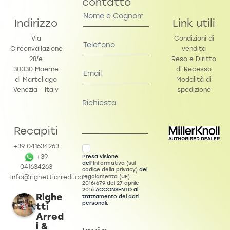
contatto
Contact
Us
Indirizzo
Link utili
Via
Condizioni di
Circonvallazione
vendita
28/e
Reso e Diritto
30030 Maerne
di Recesso
di Martellago
Modalità di
Venezia - Italy
spedizione
Recapiti
+39 041634263
Presa visione
+39
dell'
Informativa (sul
041634263
codice della privacy)
del
regolamento (UE)
info@righettiarredi.com
2016/679 del 27 aprile
2016
ACCONSENTO al
Righe
trattamento dei dati
personali.
tti
Arred
i &