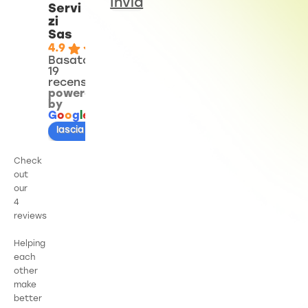
Invia
Servi
zi
Sas
4.9
Basato su
19
recensioni
powered
by
G
o
o
g
l
e
lascia una recensione su
Check
out
our
4
reviews
Helping
each
other
make
better