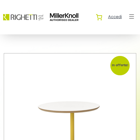
Accedi
In offerta!