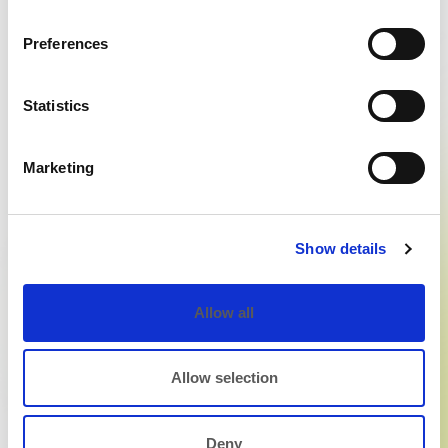
Preferences
Statistics
Aggiungi al
Marketing
Scegli
carrello
Show details
In offerta!
Pronta – Stacking chair
Allow all
350,00
€
259,00
€
Allow selection
Deny