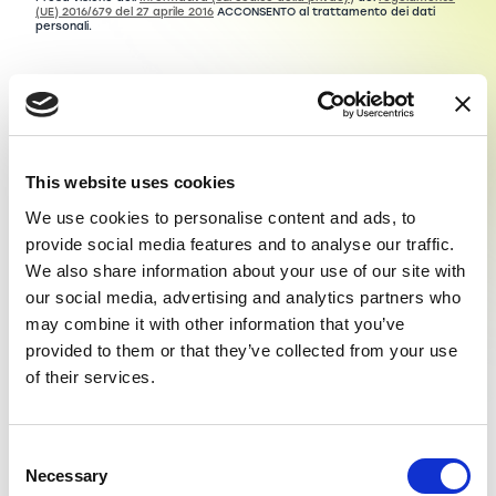
(UE) 2016/679 del 27 aprile 2016
ACCONSENTO al trattamento dei dati
personali.
Invia
This website uses cookies
We use cookies to personalise content and ads, to
Ti potrebbe interessare…
provide social media features and to analyse our traffic.
We also share information about your use of our site with
our social media, advertising and analytics partners who
In offerta!
In offerta!
may combine it with other information that you’ve
Visu
Beam lamp
provided to them or that they’ve collected from your use
394,00
€
336,00
€
of their services.
320,00
€
230,00
€
Consent
Necessary
Selection