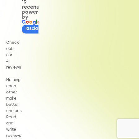
19
recensioni
powered
by
G
o
o
g
l
e
lascia una recensione su
Check
out
our
4
reviews
Helping
each
other
make
better
choices
Read
and
write
reviews