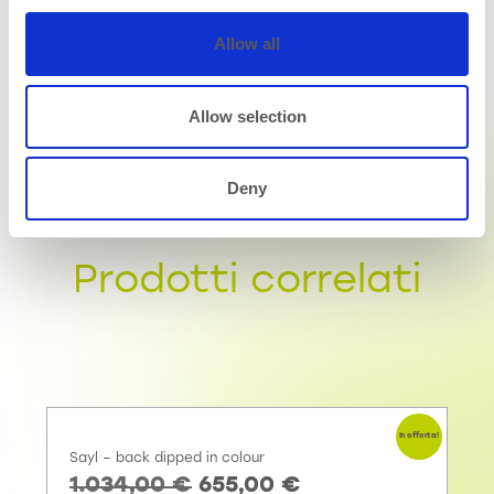
personali.
Allow all
Invia
Allow selection
Deny
Prodotti correlati
In offerta!
Sayl – back dipped in colour
1.034,00
€
655,00
€