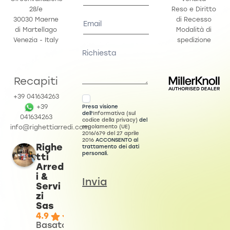
28/e
Reso e Diritto
30030 Maerne
di Recesso
di Martellago
Modalità di
Venezia - Italy
spedizione
Recapiti
+39 041634263
Presa visione
+39
dell'
Informativa (sul
041634263
codice della privacy)
del
regolamento (UE)
info@righettiarredi.com
2016/679 del 27 aprile
2016
ACCONSENTO al
Righe
trattamento dei dati
personali.
tti
Arred
i &
Invia
Servi
zi
Sas
4.9
Basato su