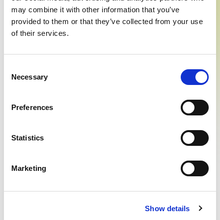
may combine it with other information that you’ve
Richiedi personalizzazione
provided to them or that they’ve collected from your use
of their services.
Informazioni aggiuntive
Spedizione
Personalizzazione
Consent
Necessary
Selection
Preferences
Statistics
Marketing
Show details
Presa visione dell'
Informativa (sul codice della privacy)
del
regolamento
(UE) 2016/679 del 27 aprile 2016
ACCONSENTO al trattamento dei dati