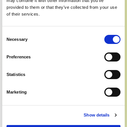
may combine it with other information that you’ve
provided to them or that they’ve collected from your use
Invia
of their services.
Consent
Necessary
Selection
Preferences
Prodotti correlati
Statistics
Marketing
In offerta!
Post table lamp
563,00
€
392,00
€
Show details