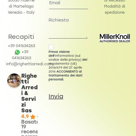
30030 Maerne
di Recesso
di Martellago
Modalità di
Venezia - Italy
spedizione
Recapiti
+39 041634263
Presa visione
+39
dell'
Informativa (sul
041634263
codice della privacy)
del
regolamento (UE)
info@righettiarredi.com
2016/679 del 27 aprile
2016
ACCONSENTO al
Righe
trattamento dei dati
personali.
tti
Arred
i &
Invia
Servi
zi
Sas
4.9
Basato su
19
recensioni