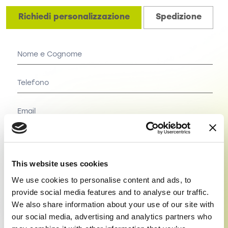
Richiedi personalizzazione
Spedizione
Personalizzazione
This website uses cookies
We use cookies to personalise content and ads, to
provide social media features and to analyse our traffic.
Presa visione dell'
Informativa (sul codice della privacy)
del
regolamento
We also share information about your use of our site with
(UE) 2016/679 del 27 aprile 2016
ACCONSENTO al trattamento dei dati
personali.
our social media, advertising and analytics partners who