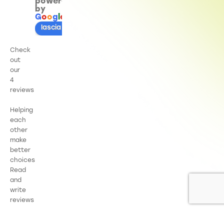
powered
by
G
o
o
g
l
e
lascia una recensione su
Check
out
our
4
reviews
Helping
each
other
make
better
choices
Read
and
write
reviews
Trustpilot